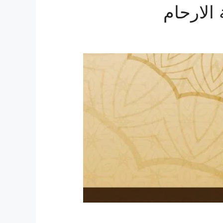
لارحام