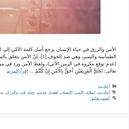
الأمن والرزق في حياة الإنسان يرجع أصل كلمة الأمْن إلى الف
الطمأنينة واليسر، وهي ضد الخوف،[
(عدم توقع مكروه في الزمن الآتي)، ولفظ الأمن ورد في موض
تعالى: {فَأَيُّ الْفَرِيقَيْنِ أَحَقُّ بِالْأَمْنِ إِنْ كُنْتُمْ …
إقرأ المزيد
التصنيفات
أحاديث
الوسوم
أحاديث
,
إسلام
,
الامن
,
الانسان
,
اهمية
,
حديث
,
حياة
,
في
,
والرزق
,
يبي
أضف تعليق