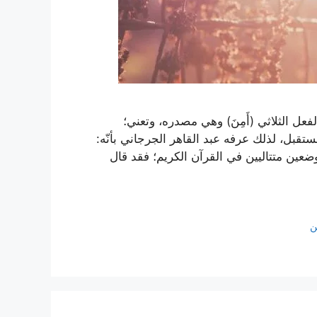
عل الثلاثي (أَمِنَ) وهي مصدره، وتعني؛
١]، إنّ الأمن يتعلق بالمستقبل، لذلك عرفه عبد القاهر الجرجاني بأنّه:
عين متتاليين في القرآن الكريم؛ فقد قال
ن