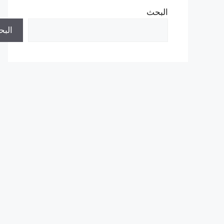
البحث
الب