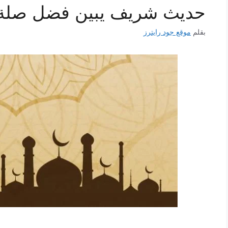
حديث شريف يبين فضل صلة ا
بقلم
موقع جود رايترز