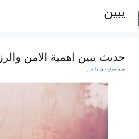
يبين
حث
حديث يبين اهمية الامن والر
بقلم
موقع جود رايترز