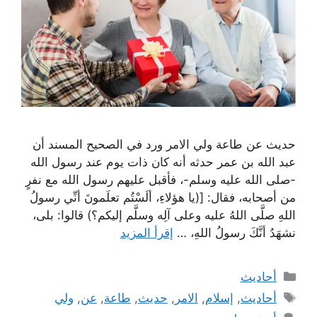
حديث عن طاعة ولي الامر ورد في الصحيح المسند أن
عبد الله بن عمر حدثه أنه كان ذات يوم عند رسول الله
-صلى الله عليه وسلم-، فأقبل عليهم رسول الله مع نفرٍ
من أصحابه، فقال: [(يا هؤلاءِ، ألَسْتُم تعلَمونَ أنِّي رسولُ
اللهِ صلَّى اللهُ عليه وعلى آلِه وسلَّم إليكم؟) قالوا: بلى،
نشهَدُ أنَّكَ رسولُ اللهِ، …
إقرأ المزيد
التصنيفات
أحاديث
الوسوم
أحاديث
,
إسلام
,
الامر
,
حديث
,
طاعة
,
عن
,
ولي