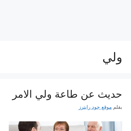
ولي
حديث عن طاعة ولي الامر
بقلم
موقع جود رايترز