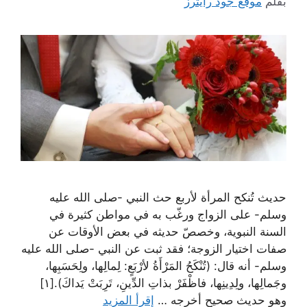
بقلم
موقع جود رايترز
حديث تُنكح المرأة لأربع حث النبي -صلى الله عليه
وسلم- على الزواج ورغّب به في مواطن كثيرة في
السنة النبوية، وخصصّ حديثه في بعض الأوقات عن
صفات اختيار الزوجة؛ فقد ثبت عن النبي -صلى الله عليه
وسلم- أنه قال: (تُنْكَحُ المَرْأَةُ لأرْبَعٍ: لِمالِها، ولِحَسَبِها،
وجَمالِها، ولِدِينِها، فاظْفَرْ بذاتِ الدِّينِ، تَرِبَتْ يَداكَ).[١]
وهو حديث صحيح أخرجه …
إقرأ المزيد