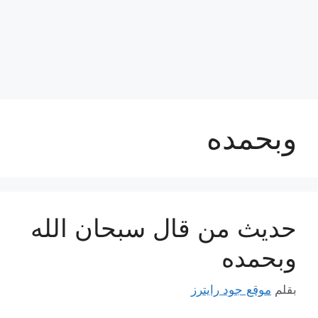
وبحمده
حديث من قال سبحان الله
وبحمده
بقلم
موقع جود رايترز