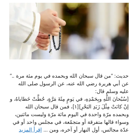
حديث: “من قال سبحان الله وبحمده في يوم مئة مرة ..”
عن أبي هريرة رضي الله عنه، عن الرسول صلى الله
عليه وسلم قال:
[سُبْحانَ اللَّهِ وبِحَمْدِهِ، في يَومٍ مِئَةَ مَرَّةٍ، حُطَّتْ خَطاياهُ، و
إنْ كانَتْ مِثْلَ زَبَدِ البَحْرِ][١]، فمن قال سبحان الله
وبحمده مرّة واحدة في اليوم مائة مرّة وليست مائتين،
وسواء قالها متفرقة أو متجمّعة، في مجلس واحد أو في
عدّة مجالس، أول النهار أو آخره، ومن …
إقرأ المزيد