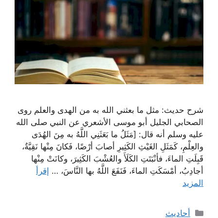
شرح حديث: مثل ما بعثني الله به من الهدى والعلم روى
الصحابي الجليل أبو موسى الأشعري عن النبي صلى الله
عليه وسلم أنه قال: [مَثَلُ ما بَعَثَنِي اللَّهُ به مِنَ الهُدَى
والعِلْمِ، كَمَثَلِ الغَيْثِ الكَثِيرِ أصابَ أرْضًا، فَكانَ مِنْها نَقِيَّةٌ،
قَبِلَتِ الماءَ، فأنْبَتَتِ الكَلَأَ والعُشْبَ الكَثِيرَ، وكانَتْ مِنْها
أجادِبُ، أمْسَكَتِ الماءَ، فَنَفَعَ اللَّهُ بها النَّاسَ، …
إقرأ
المزيد
التصنيفات
أحاديث