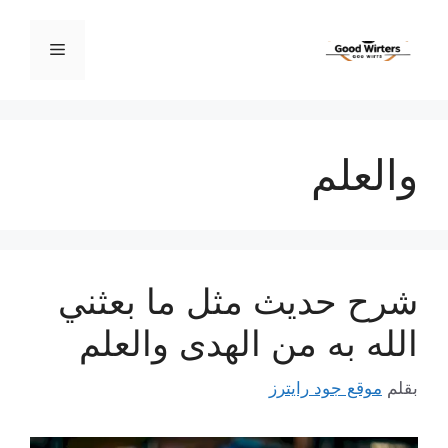
نتقل
لى
القائمة
لمحتوى
والعلم
شرح حديث مثل ما بعثني
الله به من الهدى والعلم
بقلم
موقع جود رايترز