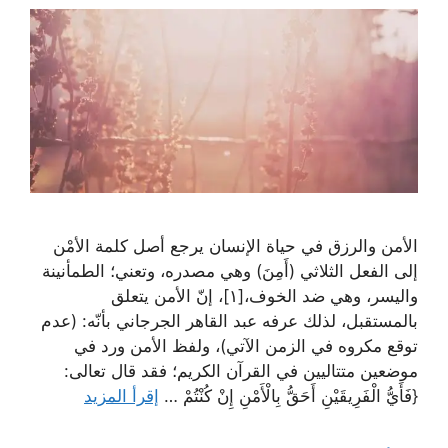
الأمن والرزق في حياة الإنسان يرجع أصل كلمة الأمْن
إلى الفعل الثلاثي (أَمِنَ) وهي مصدره، وتعني؛ الطمأنينة
واليسر، وهي ضد الخوف،[١]، إنّ الأمن يتعلق
بالمستقبل، لذلك عرفه عبد القاهر الجرجاني بأنّه: (عدم
توقع مكروه في الزمن الآتي)، ولفظ الأمن ورد في
موضعين متتاليين في القرآن الكريم؛ فقد قال تعالى:
{فَأَيُّ الْفَرِيقَيْنِ أَحَقُّ بِالْأَمْنِ إِنْ كُنْتُمْ …
إقرأ المزيد