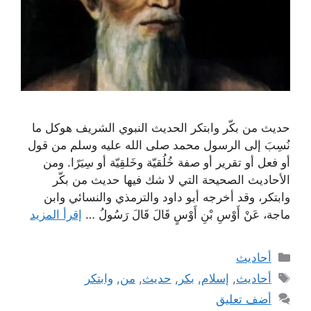
حديث من بكّر وابتكر الحديث النبوي الشريف هوكل ما
نُسِبَ إلى الرسول محمد صلى الله عليه وسلم من قول
أو فعل أو تقرير أو صفة خُلُقيّة وخَلقِيّة أو سِيَرًا. ومن
الأحاديث الصحيحة التي لا شك فيها حديث من بكّر
وابتكر، وقد أخرجه أبو داود والترمذي والنسائي وابن
ماجة، عَنْ أَوْسِ بْنِ أَوْسٍ قَالَ قَالَ رَسُولُ …
إقرأ المزيد
التصنيفات
أحاديث
الوسوم
أحاديث
,
إسلام
,
بكر
,
حديث
,
من
,
وابتكر
أضف تعليق