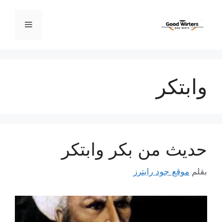
نتقل
لى
القائمة
لمحتوى
وابتكر
حديث من بكر وابتكر
بقلم
موقع جود رايترز