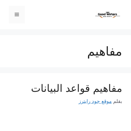
نتقل
لى
القائمة
لمحتوى
مفاهيم
مفاهيم قواعد البيانات
بقلم
موقع جود رايترز