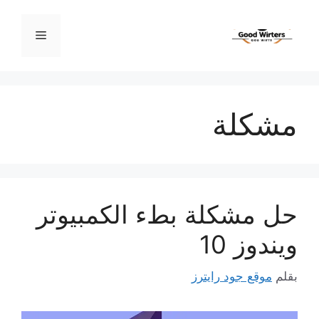
نتقل
لى
القائمة
لمحتوى
مشكلة
حل مشكلة بطء الكمبيوتر
ويندوز 10
بقلم
موقع جود رايترز