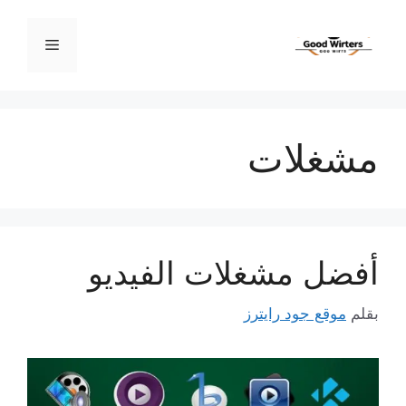
نتقل
لى
القائمة
لمحتوى
مشغلات
أفضل مشغلات الفيديو
بقلم
موقع جود رايترز