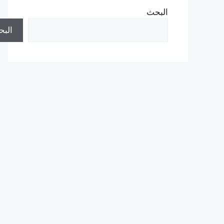
البحث
الب