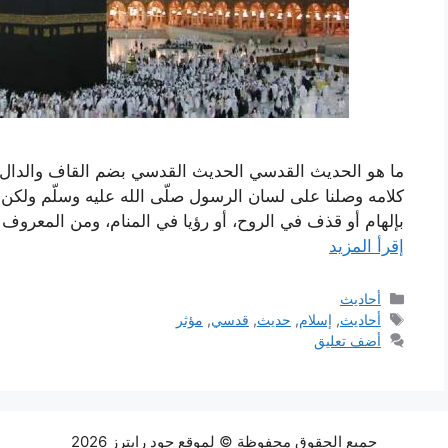
ما هو الحديث القدسي الحديث القدسي بضم القاف والدال، عر
كلامه وصلنا على لسان الرسول صلّى الله عليه وسلّم ولكن معن
بإلهام أو قذف في الروح، أو رؤيا في المنام، ومن المعروف أنّ
إقرأ المزيد
التصنيفات
أحاديث
الوسوم
أحاديث
,
إسلام
,
حديث
,
قدسي
,
مؤثر
أضف تعليق
جميع الحقوق محفوظة © لموقع جود رايترز 2026