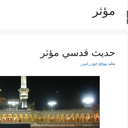
مؤثر
حث
حديث قدسي مؤثر
بقلم
موقع جود رايترز