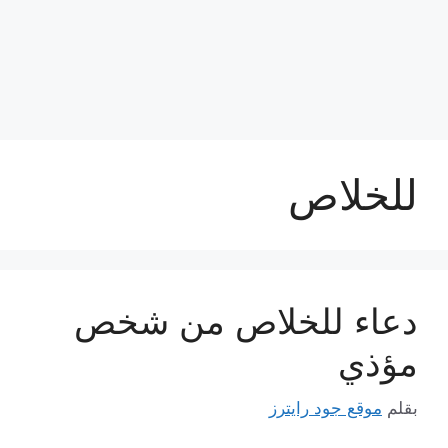
للخلاص
دعاء للخلاص من شخص
مؤذي
بقلم
موقع جود رايترز