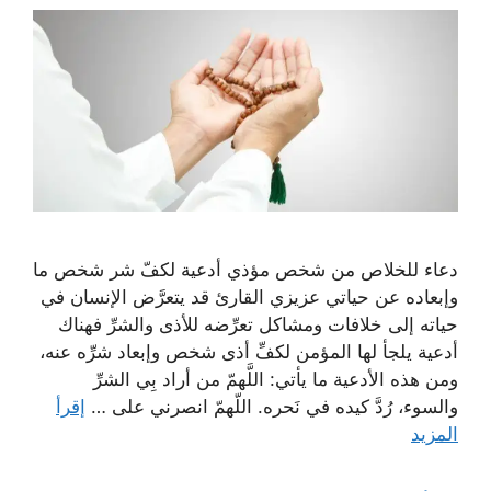
دعاء للخلاص من شخص مؤذي أدعية لكفّ شر شخص ما
وإبعاده عن حياتي عزيزي القارئ قد يتعرَّض الإنسان في
حياته إلى خلافات ومشاكل تعرِّضه للأذى والشرِّ فهناك
أدعية يلجأ لها المؤمن لكفِّ أذى شخص وإبعاد شرِّه عنه،
ومن هذه الأدعية ما يأتي: اللَّهمّ من أراد بِي الشرِّ
والسوء، رُدَّ كيده في نَحره. اللّهمّ انصرني على …
إقرأ
المزيد