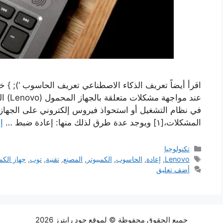
عند مو
في نظام التشغيل أو استحواذ فيروس إلكتروني على الجهاز،
المشكلات،[١] ويوجد عدة طرق لذلك منها: إعادة ضبط …
إ
التصنيفات
تكنولوجيا
الوسوم
Lenovo
,
إعادة
,
الحاسوب
,
الكمبيوتر
,
المصنع
,
تقنية
,
توب
,
جهاز الكم
أضف تعليق
جميع الحقوق محفوظة © لموقع جود رايترز 2026