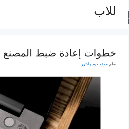
للاب
حث
خطوات إعادة ضبط المصنع للاب 
بقلم
موقع جود رايترز