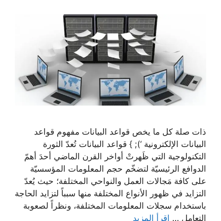
ذات صلة كل ما يخص قواعد البيانات مفهوم قواعد
البيانات الإلكترونية ‘); } قواعد البيانات تُعدّ الثورة
التكنولوجية التي ظَهرتْ أواخر القرن الماضي أحدَ أهمّ
الدوافع الرئيسيّة لتضخّم حجم المعلومات المؤسسيّة
على كافة مَجالات العمل والنواحي المختلفة؛ حيث يُعدّ
التزايد في ظهور الأنواع المختلفة منها سبباً لتزايد الحاجة
باستخدام سجلات المعلومات المختلفة، ونظراً لصعوبة
التعامل …
إقرأ المزيد