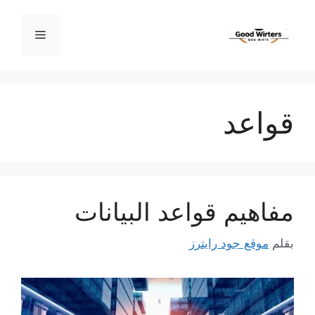
نتقل
لى
القائمة
لمحتوى
قواعد
مفاهيم قواعد البيانات
بقلم
موقع جود رايترز