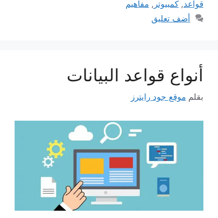
قواعد
,
كمبيوتر
,
مفاهيم
أضف تعليق
أنواع قواعد البيانات
بقلم
موقع جود رايترز