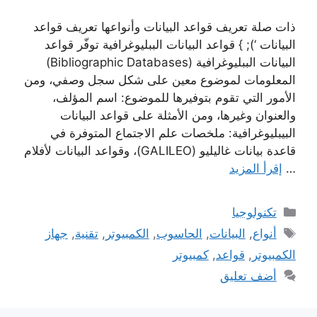
ذات صلة تعريف قواعد البيانات وأنواعها تعريف قواعد
البيانات ‘); } قواعد البيانات الببليوغرافية توفّر قواعد
البيانات الببليوغرافية (Bibliographic Databases)
المعلومات لموضوع معين على شكل سجل وصفي، ومن
الأمور التي تقوم بتوفيرها للموضوع: اسم المؤلف،
والعنوان وغيرها، ومن الأمثلة على قواعد البيانات
البيبليوغرافية: ملخصات علم الاجتماع المتوفرة في
قاعدة بيانات غاليليو (GALILEO)، وقواعد البيانات لأفلام
…
إقرأ المزيد
التصنيفات
تكنولوجيا
الوسوم
أنواع
,
البيانات
,
الحاسوب
,
الكمبيوتر
,
تقنية
,
جهاز
الكمبيوتر
,
قواعد
,
كمبيوتر
أضف تعليق