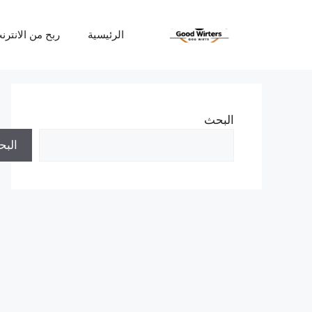
نتقل
لى
الرئيسية
ربح من الانترن
لمحتوى
البحث
الب