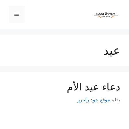
نتقل
لى
القائمة
لمحتوى
عيد
دعاء عيد الأم
بقلم
موقع جود رايترز