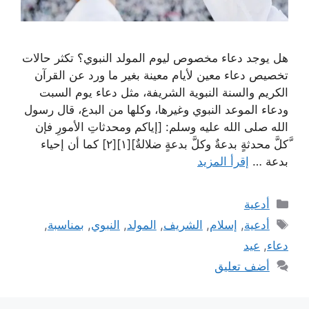
هل يوجد دعاء مخصوص ليوم المولد النبوي؟ تكثر حالات
تخصيص دعاء معين لأيام معينة بغير ما ورد عن القرآن
الكريم والسنة النبوية الشريفة، مثل دعاء يوم السبت
ودعاء الموعد النبوي وغيرها، وكلها من البدع، قال رسول
الله صلى الله عليه وسلم: [إياكم ومحدثاتِ الأمورِ فإن
َّكلَّ محدثةٍ بدعةٌ وكلَّ بدعةٍ ضلالةٌ][١][٢] كما أن إحياء
بدعة …
إقرأ المزيد
التصنيفات
أدعية
الوسوم
أدعية
,
إسلام
,
الشريف
,
المولد
,
النبوي
,
بمناسبة
,
دعاء
,
عيد
أضف تعليق