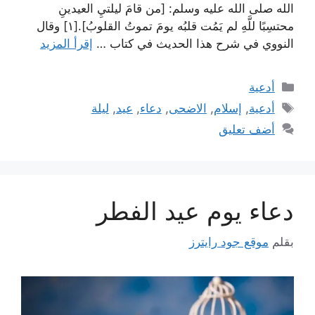
الله صلى الله عليه وسلم: [من قامَ ليلتيِ العيدينِ
محتسِبًا للَّهِ لم يَمُت قلبُه يومَ تموتُ القلوبُ].[١] وقال
النووي في شرح هذا الحديث في كتاب …
إقرأ المزيد
التصنيفات
أدعية
الوسوم
أدعية
,
إسلام
,
الاضحى
,
دعاء
,
عيد
,
ليلة
أضف تعليق
دعاء يوم عيد الفطر
بقلم
موقع جود رايترز