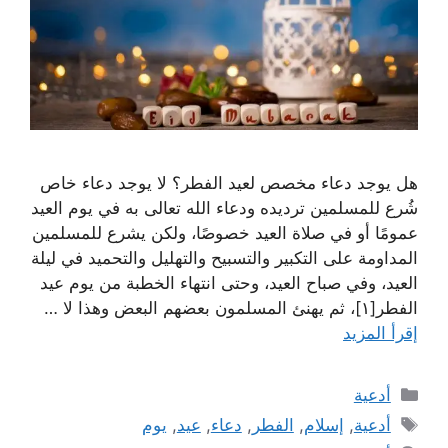
هل يوجد دعاء مخصص لعيد الفطر؟ لا يوجد دعاء خاص
شُرع للمسلمين ترديده ودعاء الله تعالى به في يوم العيد
عمومًا أو في صلاة العيد خصوصًا، ولكن يشرع للمسلمين
المداومة على التكبير والتسبيح والتهليل والتحميد في ليلة
العيد، وفي صباح العيد، وحتى انتهاء الخطبة من يوم عيد
الفطر[١]، ثم يهنئ المسلمون بعضهم البعض وهذا لا …
إقرأ المزيد
التصنيفات
أدعية
الوسوم
أدعية
,
إسلام
,
الفطر
,
دعاء
,
عيد
,
يوم