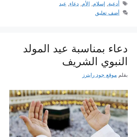
الوسوم
أدعية
,
إسلام
,
الأم
,
دعاء
,
عيد
أضف تعليق
دعاء بمناسبة عيد المولد
النبوي الشريف
بقلم
موقع جود رايترز