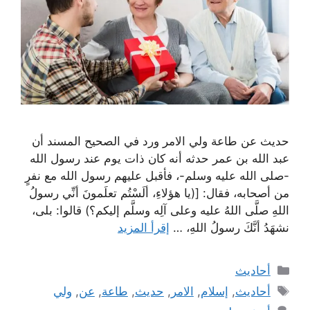
حديث عن طاعة ولي الامر ورد في الصحيح المسند أن
عبد الله بن عمر حدثه أنه كان ذات يوم عند رسول الله
-صلى الله عليه وسلم-، فأقبل عليهم رسول الله مع نفرٍ
من أصحابه، فقال: [(يا هؤلاءِ، ألَسْتُم تعلَمونَ أنِّي رسولُ
اللهِ صلَّى اللهُ عليه وعلى آلِه وسلَّم إليكم؟) قالوا: بلى،
نشهَدُ أنَّكَ رسولُ اللهِ، …
إقرأ المزيد
التصنيفات
أحاديث
الوسوم
أحاديث
,
إسلام
,
الامر
,
حديث
,
طاعة
,
عن
,
ولي