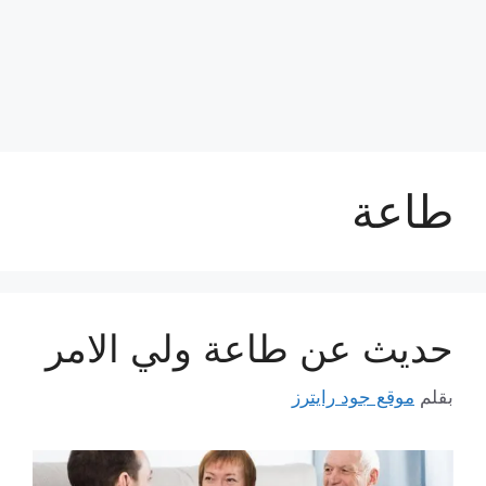
طاعة
حديث عن طاعة ولي الامر
بقلم
موقع جود رايترز