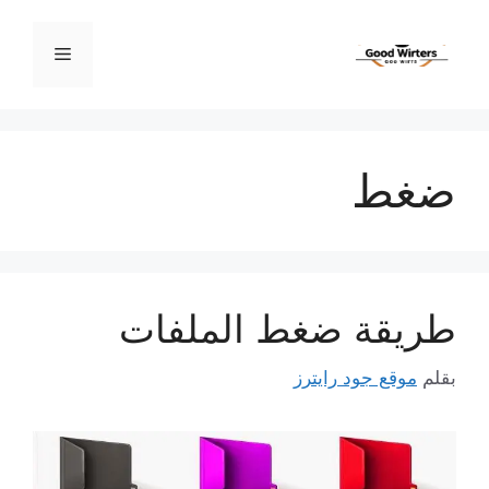
نتقل
لى
القائمة
لمحتوى
ضغط
طريقة ضغط الملفات
بقلم
موقع جود رايترز