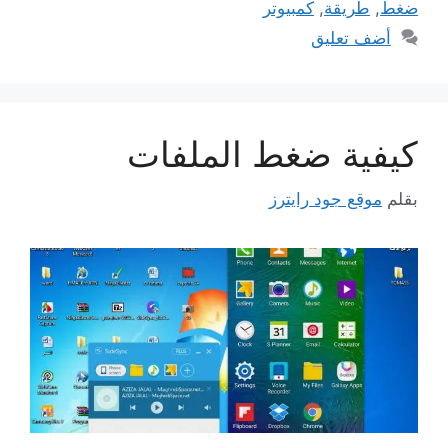
ضغط
,
طريقة
,
كمبيوتر
أضف تعليق
كيفية ضغط الملفات
بقلم
موقع جود رايترز