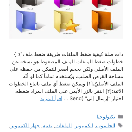
ذات صلة كيفية ضغط الملفات طريقة ضغط ملف ‘); }
خطوات ضغط الملفات الملف المضغوط هو نسخة عن
الملف الأصلي ولكن بحجم أصغر للتمكن من حفظه على
مساحة القرص الصلب، ويُستخدم تماماً كما لو أنّه
الملف الأصليّ،[١] ويمكن ضغط أي ملف باتباع الخطوات
الآتية:[٢] النقر بالزر الأيمن على الملف المراد ضغطه.
اختيار “إرسال إلى” (Send …
إقرأ المزيد
التصنيفات
تكنولوجيا
الوسوم
الحاسوب
,
الكمبيوتر
,
الملفات
,
تقنية
,
جهاز الكمبيوتر
,