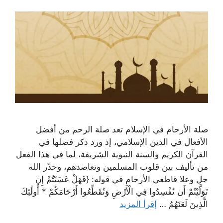
صلة الأرحام في الإسلام تعد صلة الرحم من أفضل
الأفعال في الدين الإسلامي، إذ ورد ذكر فضلها في
القرآن الكريم والسنة النبوية الشريفة، لما في هذا الفعل
من تأليف بين قلوب المسلمين وتعاضدهم، وحذّر الله
جل وعلا قاطعي الأرحام في قوله: {فَهَلْ عَسَيْتُمْ إِن
تَوَلَّيْتُمْ أَن تُفْسِدُوا فِي الْأَرْضِ وَتُقَطِّعُوا أَرْحَامَكُمْ * أُولَٰئِكَ
الَّذِينَ لَعَنَهُمُ …
إقرأ المزيد