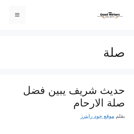
نتقل
لى
القائمة
لمحتوى
صلة
حديث شريف يبين فضل
صلة الارحام
بقلم
موقع جود رايترز