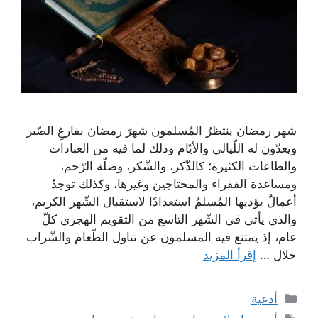
شهر رمضان ينتظرُ المُسلمون شهرَ رمضان بفارغِ الصّبر
ويعدّون له اللّيالي والأيّام وذلك لما فيه من العبادات
والطاعات الكثيرة؛ كالذّكر، والشّكر، وصلّة الرّحم،
ومساعدة الفقراء والمحتاجين وغيرها، وكذلك توجدُ
أعمالٌ يؤديها المُسلمُ استعدادًا لاستقبال الشّهر الكريم،
والذي يأتي في الشّهر التاسع من التقويم الهجري كلّ
عام، إذ يمتنع فيه المسلمون عن تناول الطّعام والشّراب
خلال …
إقرأ المزيد
التصنيفات
أدعية
الوسوم