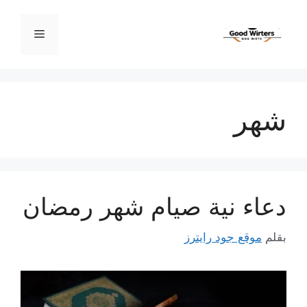
نتقل
لى
القائمة
لمحتوى
شهر
دعاء نية صيام شهر رمضان
بقلم
موقع جود رايترز