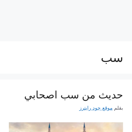
سب
حديث من سب اصحابي
بقلم
موقع جود رايترز