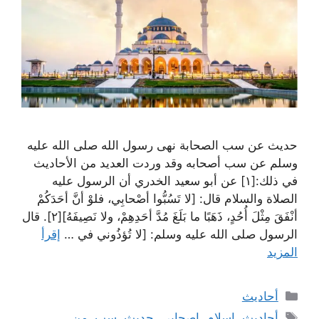
حديث عن سب الصحابة نهى رسول الله صلى الله عليه
وسلم عن سب أصحابه وقد وردت العديد من الأحاديث
في ذلك:[١] عن أبو سعيد الخدري أن الرسول عليه
الصلاة والسلام قال: [لا تَسُبُّوا أصْحابِي، فلوْ أنَّ أحَدَكُمْ
أنْفَقَ مِثْلَ أُحُدٍ، ذَهَبًا ما بَلَغَ مُدَّ أحَدِهِمْ، ولا نَصِيفَهُ][٢]. قال
الرسول صلى الله عليه وسلم: [لا تُؤذُوني في …
إقرأ
المزيد
التصنيفات
أحاديث
الوسوم
أحاديث
,
إسلام
,
اصحابي
,
حديث
,
سب
,
من