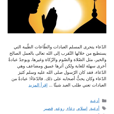
الدّعاء يتحرى المسلم العبادات والطّاعات الطّيبة التي
يستطيع من خلالها التّقرب إلى الله تعالى بالعمل الصالح
والخير، مثل الصّلاة والصّوم والزّكاة وغيرها، ويوجدُ عبادةٌ
أخرى سهلة للغاية ولكن أثرها عميق ومضاعف وهي
الدّعاء، فقد كان الرّسول صلى الله عليه وسلم كثيرَ
الدّعاء وكان يحثُّ أصحابه على ذلك. فالدّعاءُ؛ عبادةٌ من
العبادات تعني طلب العبد شيئًا …
إقرأ المزيد
التصنيفات
أدعية
الوسوم
أدعية
,
إسلام
,
دعاء
,
روعه
,
قصير