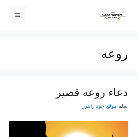
نتقل
لى
القائمة
لمحتوى
روعه
دعاء روعه قصير
بقلم
موقع جود رايترز