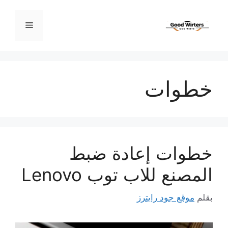
نتقل
لى
القائمة
لمحتوى
خطوات
خطوات إعادة ضبط
المصنع للاب توب Lenovo
بقلم
موقع جود رايترز