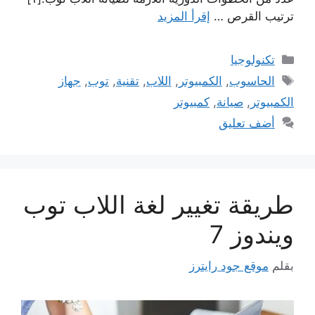
ترتيب القرص …
إقرأ المزيد
التصنيفات
تكنولوجيا
الوسوم
الحاسوب
,
الكمبيوتر
,
اللاب
,
تقنية
,
توب
,
جهاز
الكمبيوتر
,
صيانة
,
كمبيوتر
أضف تعليق
طريقة تغيير لغة اللاب توب
ويندوز 7
بقلم
موقع جود رايترز