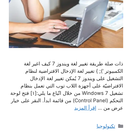
ذات صلة طريقة تغيير لغة ويندوز 7 كيف اغير لغة
الكمبيوتر ‘); } تغيير لغة الإدخال الافتراضية لنظام
التشغيل على ويندوز 7 يُمكن تغيير لغة الإدخال
الافتراضيّة على أجهزة اللاب توب التي تعمل بنظام
تشغيل 7 Windows من خلال اتّباع ما يلي:[١] فتح لوحة
التحكم (Control Panel) من قائمة ابدأ. النقر على خيار
عرض من …
إقرأ المزيد
التصنيفات
تكنولوجيا