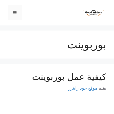
نتقل
لى
القائمة
لمحتوى
بوربوينت
كيفية عمل بوربوينت
بقلم
موقع جود رايترز