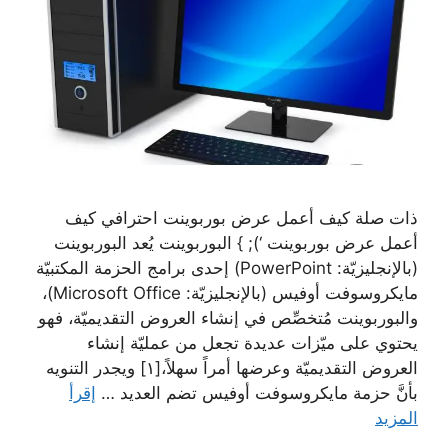
ذات صلة كيف أعمل عرض بوربوينت احترافي كيف
أعمل عرض بوربوينت ‘); } البوربوينت يُعد البوربوينت
(بالإنجليزيّة: PowerPoint) إحدى برامج الحزمة المكتبيّة
مايكروسوفت أوفيس (بالإنجليزيّة: Microsoft Office)،
والبوربوينت مُتخصِّص في إنشاء العروض التقديميّة، فهو
يحتوي على ميّزات عديدة تجعل من عمليّة إنشاء
العروض التقديميّة وعرضها أمراً سهلاً،[١] ويجدر التنويه
بأنَّ حزمة مايكروسوفت أوفيس تضم العديد …
إقرأ
المزيد