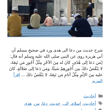
شرح حديث من دعا الى هدى ورد في صحيحِ مسلم أن
أبي هريرة روى عن النبي صلى الله عليه وسلم أنه قال:
[مَن دَعا إلى هُدًى، كانَ له مِنَ الأجْرِ مِثْلُ أُجُورِ مَن تَبِعَهُ،
لا يَنْقُصُ ذلكَ مِن أُجُورِهِمْ شيئًا، ومَن دَعا إلى ضَلالَةٍ، كانَ
عليه مِنَ الإثْمِ مِثْلُ آثامِ مَن تَبِعَهُ، لا يَنْقُصُ ذلكَ …
إقرأ
المزيد
التصنيفات
أحاديث
الوسوم
أحاديث
,
إسلام
,
الى
,
حديث
,
دعا
,
من
,
هدى