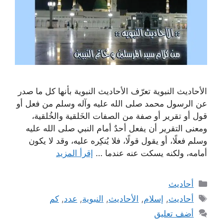
الأحاديث النبوية تعرّف الأحاديث النبوية بأنها كل ما صدر
عن الرسول محمد صلى الله عليه وآله وسلم من فعل أو
قول أو تقرير أو صفة من الصفات الخَلقية والخُلقية،
ومعنى التقرير أن يفعل أحدٌ أمام النبي صلى الله عليه
وسلم فعلًا، أو يقول قولًا، فلا يُنكِره عليه، وقد لا يكون
أمامه، ولكنه يسكت عنه عندما …
إقرأ المزيد
التصنيفات
أحاديث
الوسوم
أحاديث
,
إسلام
,
الأحاديث
,
النبوية
,
عدد
,
كم
أضف تعليق