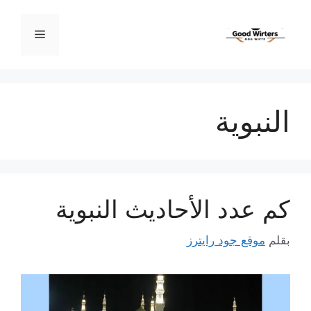
نتقل
لى
القائمة
لمحتوى
النبوية
كم عدد الأحاديث النبوية
بقلم
موقع جود رايترز