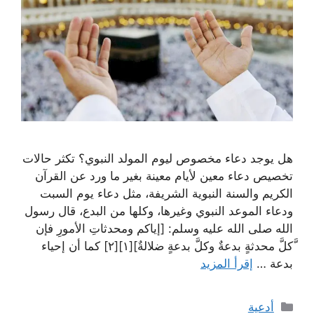
هل يوجد دعاء مخصوص ليوم المولد النبوي؟ تكثر حالات
تخصيص دعاء معين لأيام معينة بغير ما ورد عن القرآن
الكريم والسنة النبوية الشريفة، مثل دعاء يوم السبت
ودعاء الموعد النبوي وغيرها، وكلها من البدع، قال رسول
الله صلى الله عليه وسلم: [إياكم ومحدثاتِ الأمورِ فإن
َّكلَّ محدثةٍ بدعةٌ وكلَّ بدعةٍ ضلالةٌ][١][٢] كما أن إحياء
بدعة …
إقرأ المزيد
التصنيفات
أدعية