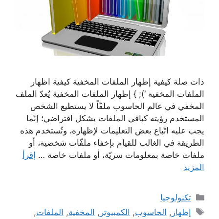
ذات صلة كيفية إظهار الملفات المخفية كيفية اظهار
الملفات المخفية ‘); } إظهار الملفات المخفية يُعدّ الملف
المخفي في عالم الحاسوب ملفّاً لا يستطيع الشخص
المستخدم رؤيته كباقي الملفات بشكل افتراضي؛ إنّما
يجب عليه اتّباع بعض التعليمات لإظهاره، وتُستخدم هذه
الطريقة في الغالب للقيام بإخفاء ملفّات شخصية، أو
ملفات خاصة بمعلومات سريّة، أو ملفات خاصة …
إقرأ
المزيد
التصنيفات
تكنولوجيا
الوسوم
إظهار
,
الحاسوب
,
الكمبيوتر
,
المخفية
,
الملفات
,