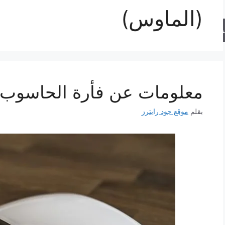
(الماوس)
حث
معلومات عن فأرة الحاسوب 
بقلم
موقع جود رايترز