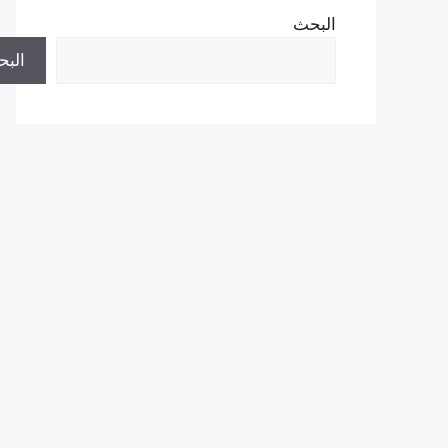
البحث
الب