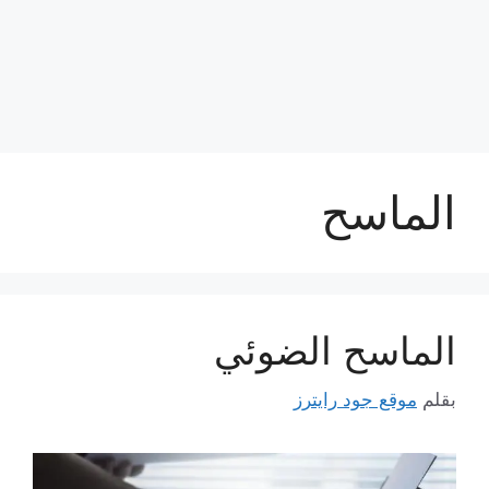
الماسح
الماسح الضوئي
بقلم
موقع جود رايترز