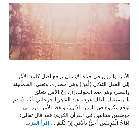
الأمن والرزق في حياة الإنسان يرجع أصل كلمة الأمْن
إلى الفعل الثلاثي (أَمِنَ) وهي مصدره، وتعني؛ الطمأنينة
واليسر، وهي ضد الخوف،[١]، إنّ الأمن يتعلق
بالمستقبل، لذلك عرفه عبد القاهر الجرجاني بأنّه: (عدم
توقع مكروه في الزمن الآتي)، ولفظ الأمن ورد في
موضعين متتاليين في القرآن الكريم؛ فقد قال تعالى:
{فَأَيُّ الْفَرِيقَيْنِ أَحَقُّ بِالْأَمْنِ إِنْ كُنْتُمْ …
إقرأ المزيد