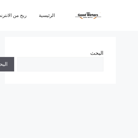
نتقل
لى
الرئيسية
ربح من الانترن
لمحتوى
البحث
الب