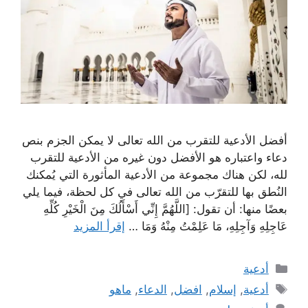
أفضل الأدعية للتقرب من الله تعالى لا يمكن الجزم بنص
دعاء واعتباره هو الأفضل دون غيره من الأدعية للتقرب
لله، لكن هناك مجموعة من الأدعية المأثورة التي يُمكنك
النُطق بها للتقرّب من الله تعالى في كل لحظة، فيما يلي
بعضًا منها: أن تقول: [اللَّهُمَّ إِنِّي أَسْأَلُكَ مِنَ الْخَيْرِ كُلِّهِ
عَاجِلِهِ وَآجِلِهِ، مَا عَلِمْتُ مِنْهُ وَمَا …
إقرأ المزيد
التصنيفات
أدعية
الوسوم
أدعية
,
إسلام
,
افضل
,
الدعاء
,
ماهو