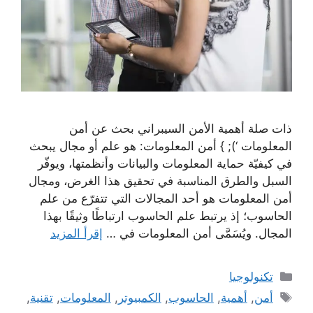
ذات صلة أهمية الأمن السيبراني بحث عن أمن
المعلومات ‘); } أمن المعلومات: هو علم أو مجال يبحث
في كيفيّة حماية المعلومات والبيانات وأنظمتها، ويوفّر
السبل والطرق المناسبة في تحقيق هذا الغرض، ومجال
أمن المعلومات هو أحد المجالات التي تتفرّع من علم
الحاسوب؛ إذ يرتبط علم الحاسوب ارتباطًا وثيقًا بهذا
المجال. ويُسَمَّى أمن المعلومات في …
إقرأ المزيد
التصنيفات
تكنولوجيا
الوسوم
أمن
,
أهمية
,
الحاسوب
,
الكمبيوتر
,
المعلومات
,
تقنية
,