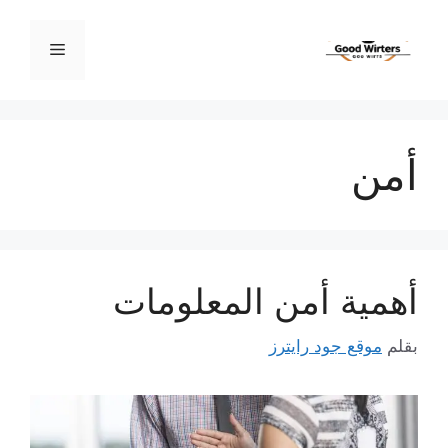
نتقل
لى
القائمة
لمحتوى
أمن
أهمية أمن المعلومات
بقلم
موقع جود رايترز