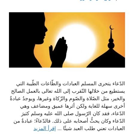
الدّعاء يتحرى المسلم العبادات والطّاعات الطّيبة التي
يستطيع من خلالها التّقرب إلى الله تعالى بالعمل الصالح
والخير، مثل الصّلاة والصّوم والزّكاة وغيرها، ويوجدُ عبادةٌ
أخرى سهلة للغاية ولكن أثرها عميق ومضاعف وهي
الدّعاء، فقد كان الرّسول صلى الله عليه وسلم كثيرَ
الدّعاء وكان يحثُّ أصحابه على ذلك. فالدّعاءُ؛ عبادةٌ من
العبادات تعني طلب العبد شيئًا …
إقرأ المزيد