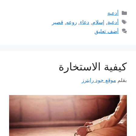
التصنيفات
أدعية
الوسوم
أدعية
,
إسلام
,
دعاء
,
روعه
,
قصير
أضف تعليق
كيفية الاستخارة
بقلم
موقع جود رايترز