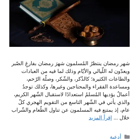
شهر رمضان ينتظرُ المُسلمون شهرَ رمضان بفارغِ الصّبر
ويعدّون له اللّيالي والأيّام وذلك لما فيه من العبادات
والطاعات الكثيرة؛ كالذّكر، والشّكر، وصلّة الرّحم،
ومساعدة الفقراء والمحتاجين وغيرها، وكذلك توجدُ
أعمالٌ يؤديها المُسلمُ استعدادًا لاستقبال الشّهر الكريم،
والذي يأتي في الشّهر التاسع من التقويم الهجري كلّ
عام، إذ يمتنع فيه المسلمون عن تناول الطّعام والشّراب
خلال …
إقرأ المزيد
التصنيفات
أدعية