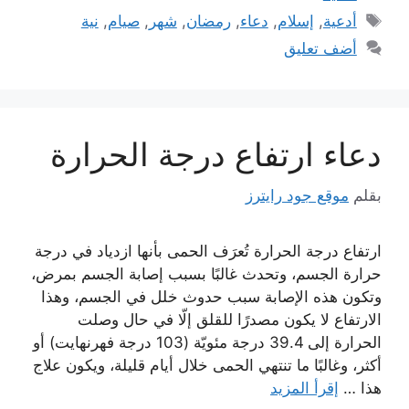
الوسوم
أدعية
,
إسلام
,
دعاء
,
رمضان
,
شهر
,
صيام
,
نية
أضف تعليق
دعاء ارتفاع درجة الحرارة
بقلم
موقع جود رايترز
ارتفاع درجة الحرارة تُعرَف الحمى بأنها ازدياد في درجة
حرارة الجسم، وتحدث غالبًا بسبب إصابة الجسم بمرض،
وتكون هذه الإصابة سبب حدوث خلل في الجسم، وهذا
الارتفاع لا يكون مصدرًا للقلق إلّا في حال وصلت
الحرارة إلى 39.4 درجة مئويّة (103 درجة فهرنهايت) أو
أكثر، وغالبًا ما تنتهي الحمى خلال أيام قليلة، ويكون علاج
هذا …
إقرأ المزيد