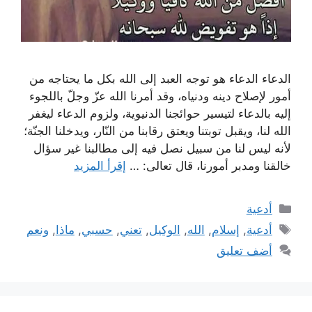
الدعاء الدعاء هو توجه العبد إلى الله بكل ما يحتاجه من
أمور لإصلاح دينه ودنياه، وقد أمرنا الله عزّ وجلّ باللجوء
إليه بالدعاء لتيسير حوائجنا الدنيوية، ولزوم الدعاء ليغفر
الله لنا، ويقبل توبتنا ويعتق رقابنا من النّار، ويدخلنا الجنّة؛
لأنه ليس لنا من سبيل نصل فيه إلى مطالبنا غير سؤال
خالقنا ومدبر أمورنا، قال تعالى: …
إقرأ المزيد
التصنيفات
أدعية
الوسوم
أدعية
,
إسلام
,
الله
,
الوكيل
,
تعني
,
حسبي
,
ماذا
,
ونعم
أضف تعليق