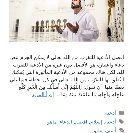
أفضل الأدعية للتقرب من الله تعالى لا يمكن الجزم بنص
دعاء واعتباره هو الأفضل دون غيره من الأدعية للتقرب
لله، لكن هناك مجموعة من الأدعية المأثورة التي يُمكنك
النُطق بها للتقرّب من الله تعالى في كل لحظة، فيما يلي
بعضًا منها: أن تقول: [اللَّهُمَّ إِنِّي أَسْأَلُكَ مِنَ الْخَيْرِ كُلِّهِ
عَاجِلِهِ وَآجِلِهِ، مَا عَلِمْتُ مِنْهُ وَمَا …
إقرأ المزيد
التصنيفات
أدعية
الوسوم
أدعية
,
إسلام
,
افضل
,
الدعاء
,
ماهو
أضف تعليق