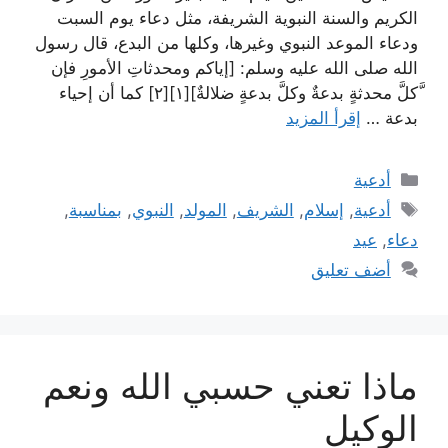
الكريم والسنة النبوية الشريفة، مثل دعاء يوم السبت
ودعاء الموعد النبوي وغيرها، وكلها من البدع، قال رسول
الله صلى الله عليه وسلم: [إياكم ومحدثاتِ الأمورِ فإن
َّكلَّ محدثةٍ بدعةٌ وكلَّ بدعةٍ ضلالةٌ][١][٢] كما أن إحياء
بدعة …
إقرأ المزيد
التصنيفات
أدعية
الوسوم
أدعية
,
إسلام
,
الشريف
,
المولد
,
النبوي
,
بمناسبة
,
دعاء
,
عيد
أضف تعليق
ماذا تعني حسبي الله ونعم
الوكيل