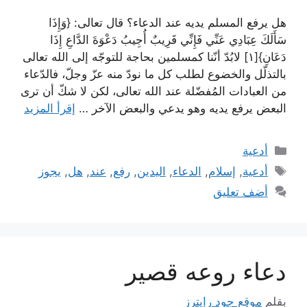
هل يرفع المسلم يديه عند الدعاء؟ قال تعالى: {وَإِذَا
سَأَلَكَ عِبَادِي عَنِّي فَإِنِّي قَرِيبٌ أُجِيبُ دَعْوَةَ الدَّاعِ إِذَا
دَعَانِ}[١] لابُدّ أنّنا كمسلمين بحاجة للتوجّه إلى الله تعالى
بالتذلّل والخضوع لطلب كل ما نودّ منه عزّ وجلّ، فالدّعاء
من العبادات المُفضّلة عند الله تعالى، لكن لا شكّ أن ترى
البعض يرفع يديه وهو يدعي والبعض الآخر …
إقرأ المزيد
التصنيفات
أدعية
الوسوم
أدعية
,
إسلام
,
الدعاء
,
اليدين
,
رفع
,
عند
,
هل
,
يجوز
أضف تعليق
دعاء روعه قصير
بقلم
موقع جود رايترز