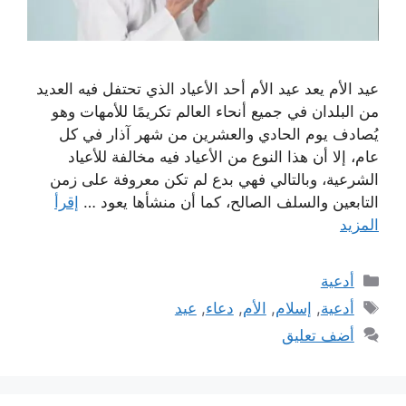
عيد الأم يعد عيد الأم أحد الأعياد الذي تحتفل فيه العديد
من البلدان في جميع أنحاء العالم تكريمًا للأمهات وهو
يُصادف يوم الحادي والعشرين من شهر آذار في كل
عام، إلا أن هذا النوع من الأعياد فيه مخالفة للأعياد
الشرعية، وبالتالي فهي بدع لم تكن معروفة على زمن
التابعين والسلف الصالح، كما أن منشأها يعود …
إقرأ
المزيد
التصنيفات
أدعية
الوسوم
أدعية
,
إسلام
,
الأم
,
دعاء
,
عيد
أضف تعليق