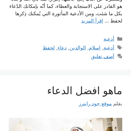
هو القادر على الاستجابة والعطاء، كما أنّه بإمكانك الدّعاء
بكل ما شئت، ومن الأدعية المأثورة التي يُمكنك ذِكرها
لحفظ …
إقرأ المزيد
التصنيفات
أدعية
الوسوم
أدعية
,
إسلام
,
الوالدين
,
دعاء
,
لحفظ
أضف تعليق
ماهو افضل الدعاء
بقلم
موقع جود رايترز