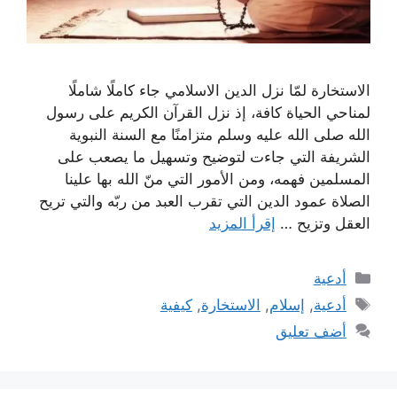
الاستخارة لمّا نزل الدين الاسلامي جاء كاملًا شاملًا
لمناحي الحياة كافة، إذ نزل القرآن الكريم على رسول
الله صلى الله عليه وسلم متزامنًا مع السنة النبوية
الشريفة التي جاءت لتوضيح وتسهيل ما يصعب على
المسلمين فهمه، ومن الأمور التي منّ الله بها علينا
الصلاة عمود الدين التي تقرب العبد من ربّه والتي تريح
العقل وتزيح …
إقرأ المزيد
التصنيفات
أدعية
الوسوم
أدعية
,
إسلام
,
الاستخارة
,
كيفية
أضف تعليق