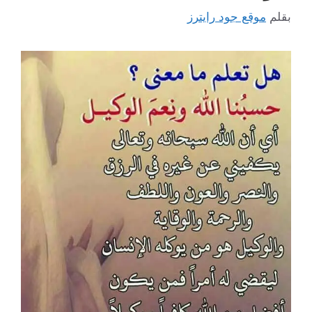
بقلم
موقع جود رايترز